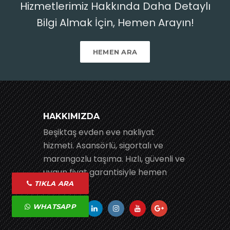
Hizmetlerimiz Hakkında Daha Detaylı
Bilgi Almak İçin, Hemen Arayın!
HEMEN ARA
HAKKIMIZDA
Beşiktaş evden eve nakliyat
hizmeti. Asansörlü, sigortalı ve
marangozlu taşıma. Hızlı, güvenli ve
uygun fiyat garantisiyle hemen
TIKLA ARA
teklif alın.
WHATSAPP